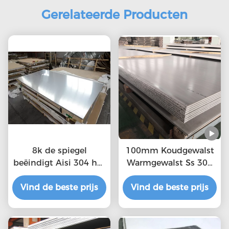
Gerelateerde Producten
8k de spiegel
100mm Koudgewalst
beëindigt Aisi 304 het
Warmgewalst Ss 304
Roestvrije staalplaat
Blad
Vind de beste prijs
van het Roestvrij
Vind de beste prijs
staalblad 316L