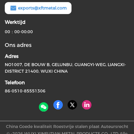
exports@xftmetal.com
Werktijd
00：00-00:00
Ons adres
Adres
NO1007, DE BOUW B, GELUNBU, GUANGYI-WEG, LIANGXI-
DISTRICT 21400, WUXI CHINA
Telefoon
86-0510-85551306
China Goede kwaliteit Roestvrije stalen plaat Auteursrecht
© -2026 WUXI XINFUTIAN METAL PRODUCTS CO., LTD Alle