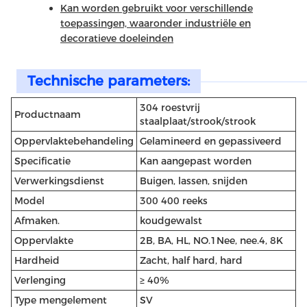
Kan worden gebruikt voor verschillende
toepassingen, waaronder industriële en
decoratieve doeleinden
Technische parameters:
304 roestvrij
Productnaam
staalplaat/strook/strook
Oppervlaktebehandeling
Gelamineerd en gepassiveerd
Specificatie
Kan aangepast worden
Verwerkingsdienst
Buigen, lassen, snijden
Model
300 400 reeks
Afmaken.
koudgewalst
Oppervlakte
2B, BA, HL, NO.1Nee, nee.4, 8K
Hardheid
Zacht, half hard, hard
Verlenging
≥ 40%
Type mengelement
SV