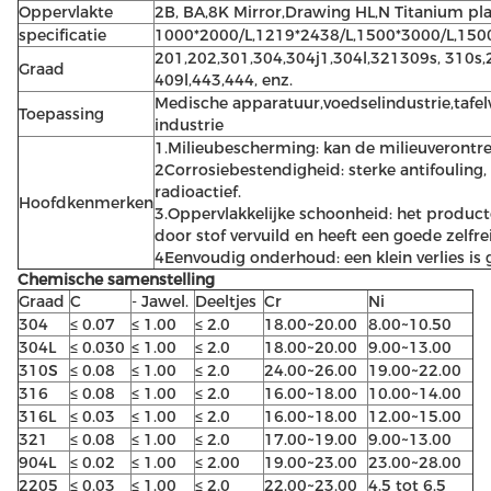
Oppervlakte
2B, BA,8K Mirror,Drawing HL,N Titanium pla
specificatie
1000*2000/L,1219*2438/L,1500*3000/L,150
201,202,301,304,304j1,304l,321309s, 310s,2
Graad
409l,443,444, enz.
Medische apparatuur,voedselindustrie,taf
Toepassing
industrie
1.Milieubescherming: kan de milieuverontrei
2Corrosiebestendigheid: sterke antifouling, 
radioactief.
Hoofdkenmerken
3.Oppervlakkelijke schoonheid: het product
door stof vervuild en heeft een goede zelfre
4Eenvoudig onderhoud: een klein verlies is g
Chemische samenstelling
Graad
C
- Jawel.
Deeltjes
Cr
Ni
304
≤ 0.07
≤ 1.00
≤ 2.0
18.00~20.00
8.00~10.50
304L
≤ 0.030
≤ 1.00
≤ 2.0
18.00~20.00
9.00~13.00
310S
≤ 0.08
≤ 1.00
≤ 2.0
24.00~26.00
19.00~22.00
316
≤ 0.08
≤ 1.00
≤ 2.0
16.00~18.00
10.00~14.00
316L
≤ 0.03
≤ 1.00
≤ 2.0
16.00~18.00
12.00~15.00
321
≤ 0.08
≤ 1.00
≤ 2.0
17.00~19.00
9.00~13.00
904L
≤ 0.02
≤ 1.00
≤ 2.00
19.00~23.00
23.00~28.00
2205
≤ 0.03
≤ 1.00
≤ 2.0
22.00~23.00
4.5 tot 6.5