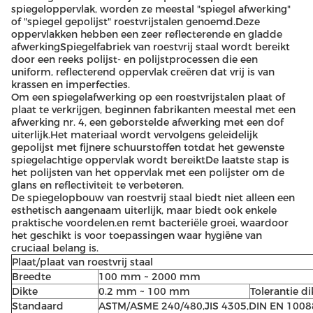
spiegeloppervlak, worden ze meestal "spiegel afwerking"
of "spiegel gepolijst" roestvrijstalen genoemd.Deze
oppervlakken hebben een zeer reflecterende en gladde
afwerkingSpiegelfabriek van roestvrij staal wordt bereikt
door een reeks polijst- en polijstprocessen die een
uniform, reflecterend oppervlak creëren dat vrij is van
krassen en imperfecties.
Om een spiegelafwerking op een roestvrijstalen plaat of
plaat te verkrijgen, beginnen fabrikanten meestal met een
afwerking nr. 4, een geborstelde afwerking met een dof
uiterlijk.Het materiaal wordt vervolgens geleidelijk
gepolijst met fijnere schuurstoffen totdat het gewenste
spiegelachtige oppervlak wordt bereiktDe laatste stap is
het polijsten van het oppervlak met een polijster om de
glans en reflectiviteit te verbeteren.
De spiegelopbouw van roestvrij staal biedt niet alleen een
esthetisch aangenaam uiterlijk, maar biedt ook enkele
praktische voordelen.en remt bacteriële groei, waardoor
het geschikt is voor toepassingen waar hygiëne van
cruciaal belang is.
Plaat/plaat van roestvrij staal
Breedte
100 mm ~ 2000 mm
Dikte
0.2 mm ~ 100 mm
Tolerantie d
Standaard
ASTM/ASME 240/480,JIS 4305,DIN EN 1008