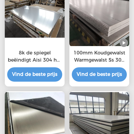
8k de spiegel
100mm Koudgewalst
beëindigt Aisi 304 het
Warmgewalst Ss 304
Roestvrije staalplaat
Blad
Vind de beste prijs
van het Roestvrij
Vind de beste prijs
staalblad 316L