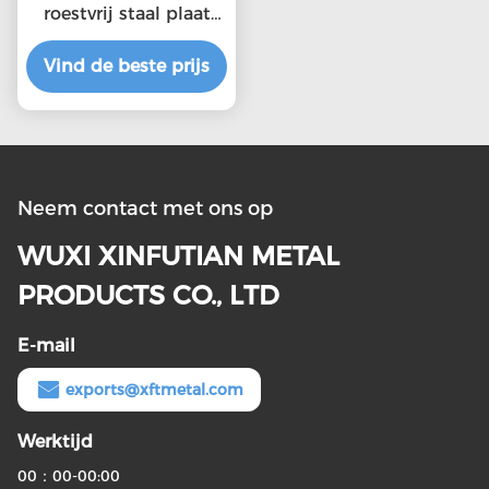
roestvrij staal plaat
lasservaring verlenging
≥ 40% koudgewalst
Vind de beste prijs
Neem contact met ons op
WUXI XINFUTIAN METAL
PRODUCTS CO., LTD
E-mail
exports@xftmetal.com
Werktijd
00：00-00:00