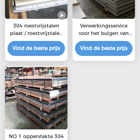
304 roestvrijstalen
Verwerkingsservice
plaat / roestvrijstalen
voor het buigen van
plaat 304 met
304 roestvrij plaat,
Vind de beste prijs
spiegeloppervlak
Vind de beste prijs
gepekeld en
gepassiviseerd
NO 1 oppervlakte 304