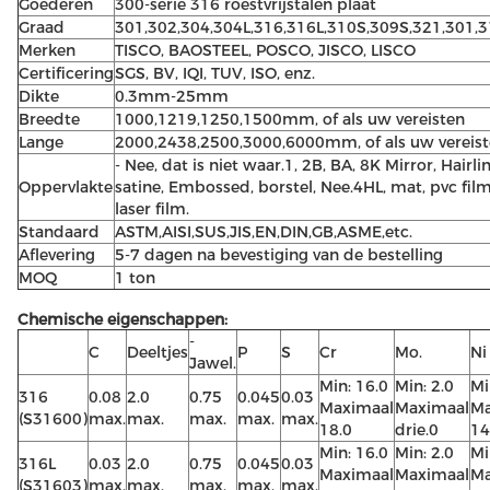
Goederen
300-serie 316 roestvrijstalen plaat
Graad
301,302,304,304L,316,316L,310S,309S,321,301,
Merken
TISCO, BAOSTEEL, POSCO, JISCO, LISCO
Certificering
SGS, BV, IQI, TUV, ISO, enz.
Dikte
0.3mm-25mm
Breedte
1000,1219,1250,1500mm, of als uw vereisten
Lange
2000,2438,2500,3000,6000mm, of als uw vereis
- Nee, dat is niet waar.1, 2B, BA, 8K Mirror, Hairlin
Oppervlakte
satine, Embossed, borstel, Nee.4HL, mat, pvc film
laser film.
Standaard
ASTM,AISI,SUS,JIS,EN,DIN,GB,ASME,etc.
Aflevering
5-7 dagen na bevestiging van de bestelling
MOQ
1 ton
Chemische eigenschappen:
-
C
Deeltjes
P
S
Cr
Mo.
Ni
Jawel.
Min: 16.0
Min: 2.0
Mi
316
0.08
2.0
0.75
0.045
0.03
Maximaal
Maximaal
Ma
(S31600)
max.
max.
max.
max.
max.
18.0
drie.0
14
Min: 16.0
Min: 2.0
Mi
316L
0.03
2.0
0.75
0.045
0.03
Maximaal
Maximaal
Ma
(S31603)
max.
max.
max.
max.
max.