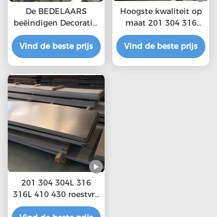
De BEDELAARS
Hoogste kwaliteit op
beëindigen Decoratief
maat 201 304 316
316 die Ss Bladmetaal
roestvrij staalplaten
Vind de beste prijs
4x8 aan Grootte
Vind de beste prijs
1000mm Breedte
wordt gesneden
201 304 304L 316
316L 410 430 roestvrij
staal platen Platen