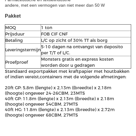
andere, met een vermogen van niet meer dan 50 W
Pakket
MOQ
1 ton
Prijsduur
FOB CIF CNF
Betaling
L/C op zicht of 30% TT als borg
5-10 dagen na ontvangst van deposito
Leveringstermijn
per T/T of L/C.
Monsters gratis en express kosten
Proefproef
worden door u gedragen
Standaard exportpakket met kraftpapier met houtbakken
of indien vereist,containers met de volgende afmetingen:
20ft GP: 5,8m ((lengte) x 2,13m ((breedte) x 2,18m
((hoogte) ongeveer 24-26CBM, 23MTS
40ft GP: 11.8m ((lengte) x 2.13m ((breedte) x 2.18m
((hoogte) ongeveer 54CBM, 27MTS
40ft HG: 11.8m ((lengte) x 2.13m ((breedte) x 2.72m
((hoogte) ongeveer 68CBM, 27MTS