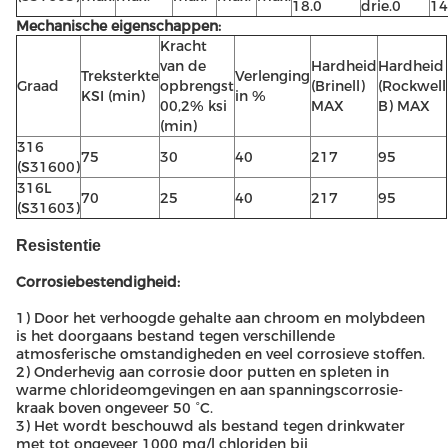
18.0
drie.0
14
Mechanische eigenschappen:
Kracht
van de
Hardheid
Hardheid
Treksterkte
Verlenging
Graad
opbrengst
(Brinell)
(Rockwell
KSI (min)
in %
00,2% ksi
MAX
B) MAX
(min)
316
75
30
40
217
95
(S31600)
316L
70
25
40
217
95
(S31603)
Resistentie
Corrosiebestendigheid:
1) Door het verhoogde gehalte aan chroom en molybdeen
is het doorgaans bestand tegen verschillende
atmosferische omstandigheden en veel corrosieve stoffen.
2) Onderhevig aan corrosie door putten en spleten in
warme chlorideomgevingen en aan spanningscorrosie-
kraak boven ongeveer 50 °C.
3) Het wordt beschouwd als bestand tegen drinkwater
met tot ongeveer 1000 mg/l chloriden bij