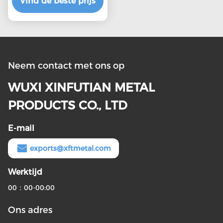
Vind de beste prijs
met aangepaste
lengte
2500mm.6000mm En
natuurlijk oppervlak
Neem contact met ons op
WUXI XINFUTIAN METAL
PRODUCTS CO., LTD
E-mail
exports@xftmetal.com
Werktijd
00：00-00:00
Ons adres