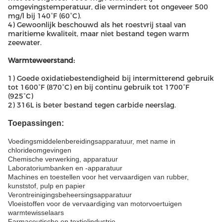
omgevingstemperatuur, die vermindert tot ongeveer 500
mg/l bij 140°F (60°C).
4) Gewoonlijk beschouwd als het roestvrij staal van
maritieme kwaliteit, maar niet bestand tegen warm
zeewater.
Warmteweerstand:
1) Goede oxidatiebestendigheid bij intermitterend gebruik
tot 1600°F (870°C) en bij continu gebruik tot 1700°F
(925°C)
2) 316L is beter bestand tegen carbide neerslag.
Toepassingen:
Voedingsmiddelenbereidingsapparatuur, met name in
chlorideomgevingen
Chemische verwerking, apparatuur
Laboratoriumbanken en -apparatuur
Machines en toestellen voor het vervaardigen van rubber,
kunststof, pulp en papier
Verontreinigingsbeheersingsapparatuur
Vloeistoffen voor de vervaardiging van motorvoertuigen
warmtewisselaars
Farmaceutische en textielindustrie