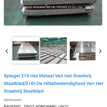
Spiegel 316 Het Metaal Van Het Roestvrij
Staalblad/316l-De Hittebestendigheid Van Het
Roestvrij Staalblad
Merknaam:
BAOSTEEL , TISCO ,HONGWANG ,LISCO