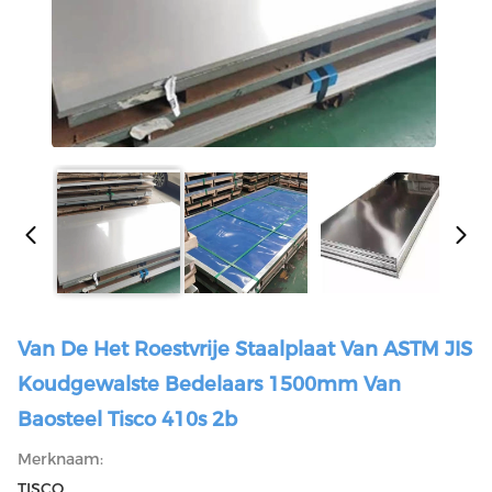
Van De Het Roestvrije Staalplaat Van ASTM JIS
Koudgewalste Bedelaars 1500mm Van
Baosteel Tisco 410s 2b
Merknaam:
TISCO