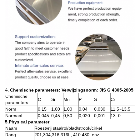
4.
Chemische parameters: Verwijzingsnorm: JIS G 4305-2005
Chemische
C
Si
Mn
P
S
Cr
parameters
Norm
0,15
1.00
1.00
0,04
0,030
11.5~13.5
Normaal
0,045
0,45
0,50
0,020
0,001
13. 0
5.Physical parameter
Naam
Roestvrij staalrol/blad/strook/cirkel
Rang
201,304,316,316L, 410.430, enz.