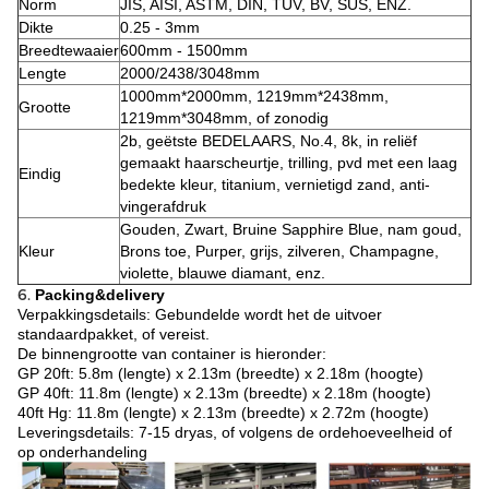
Norm
JIS, AISI, ASTM, DIN, TUV, BV, SUS, ENZ.
Dikte
0.25 - 3mm
Breedtewaaier
600mm - 1500mm
Lengte
2000/2438/3048mm
1000mm*2000mm, 1219mm*2438mm,
Grootte
1219mm*3048mm, of zonodig
2b, geëtste BEDELAARS, No.4, 8k, in reliëf
gemaakt haarscheurtje, trilling, pvd met een laag
Eindig
bedekte kleur, titanium, vernietigd zand, anti-
vingerafdruk
Gouden, Zwart, Bruine Sapphire Blue, nam goud,
Kleur
Brons toe, Purper, grijs, zilveren, Champagne,
violette, blauwe diamant, enz.
6.
Packing&delivery
Verpakkingsdetails: Gebundelde wordt het de uitvoer
standaardpakket, of vereist.
De binnengrootte van container is hieronder:
GP 20ft: 5.8m (lengte) x 2.13m (breedte) x 2.18m (hoogte)
GP 40ft: 11.8m (lengte) x 2.13m (breedte) x 2.18m (hoogte)
40ft Hg: 11.8m (lengte) x 2.13m (breedte) x 2.72m (hoogte)
Leveringsdetails: 7-15 dryas, of volgens de ordehoeveelheid of
op onderhandeling