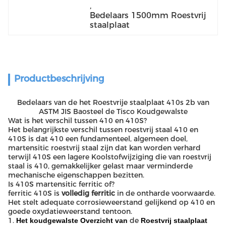
, 
Bedelaars 1500mm Roestvrij 
staalplaat
Productbeschrijving
Bedelaars van de het Roestvrije staalplaat 410s 2b van
ASTM JIS Baosteel de Tisco Koudgewalste
Wat is het verschil tussen 410 en 410S?
Het belangrijkste verschil tussen roestvrij staal 410 en
410S is dat 410 een fundamenteel, algemeen doel,
martensitic roestvrij staal zijn dat kan worden verhard
terwijl 410S een lagere Koolstofwijziging die van roestvrij
staal is 410, gemakkelijker gelast maar verminderde
mechanische eigenschappen bezitten.
Is 410S martensitic ferritic of?
ferritic 410S is
volledig ferritic
in de ontharde voorwaarde.
Het stelt adequate corrosieweerstand gelijkend op 410 en
goede oxydatieweerstand tentoon.
1.
de
Het koudgewalste
Overzicht
van
Roestvrij staalplaat