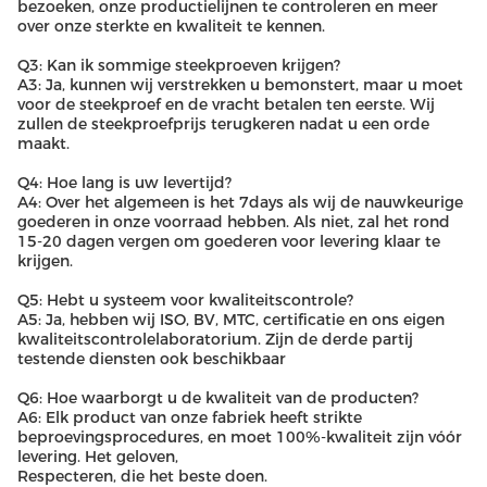
bezoeken, onze productielijnen te controleren en meer
over onze sterkte en kwaliteit te kennen.
Q3: Kan ik sommige steekproeven krijgen?
A3: Ja, kunnen wij verstrekken u bemonstert, maar u moet
voor de steekproef en de vracht betalen ten eerste. Wij
zullen de steekproefprijs terugkeren nadat u een orde
maakt.
Q4: Hoe lang is uw levertijd?
A4: Over het algemeen is het 7days als wij de nauwkeurige
goederen in onze voorraad hebben. Als niet, zal het rond
15-20 dagen vergen om goederen voor levering klaar te
krijgen.
Q5: Hebt u systeem voor kwaliteitscontrole?
A5: Ja, hebben wij ISO, BV, MTC, certificatie en ons eigen
kwaliteitscontrolelaboratorium. Zijn de derde partij
testende diensten ook beschikbaar
Q6: Hoe waarborgt u de kwaliteit van de producten?
A6: Elk product van onze fabriek heeft strikte
beproevingsprocedures, en moet 100%-kwaliteit zijn vóór
levering. Het geloven,
Respecteren, die het beste doen.