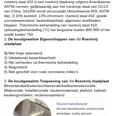
roestvrij staal 410 is een roestvrij staalrang volgens Amerikaanse
ASTM-normen, gelijkwaardig aan het roestvrije staal van 1Cr13
van China, S41000 wordt veroorzaakt (Amerikaanse AISI, ASTM
die). 0,15% koolstof, 13%-chromium, roestvrij staal 410: goede
corrosieweerstand, bewerkbaarheid, algemeen doelbladen,
kleppen. Thermische behandeling van roestvrij staal 410:
oplossingsbehandeling (°C) het langzame koelen 800-900 of het
snelle koelen 750.
2.
de
De koudgewalste
Eigenschappen
van
Roestvrij
staalplaat
1)
Met hoge weerstand
2) Uitstekende bewerkbaarheid
3) Het verharden na thermische behandeling
4) Magnetisch
5) Niet geschikt voor ruwe corrosieve milieu's.
de
3.
De koudgewalste
Toepassing
van
Roestvrij staalplaat
Binnenlandse/buiten/architecturale/badkamersdecoratie,
liftdecoratie, hoteldecoratie, keukenmateriaal, plafond, kabinet,
keukengootsteen, reclamenaambord