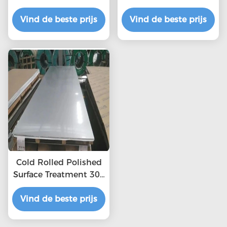
- 6000 mm 0,3 mm
staal met dekking 2
Vind de beste prijs
Vind de beste prijs
mm dikke
roestvrijstalen plaat
Fabriek 321
roestvrijstalen plaat
Cold Rolled Polished
Surface Treatment 304
2b Stainless Steel
Vind de beste prijs
Sheet