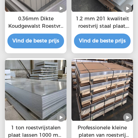
0.36mm Dikte
1.2 mm 201 kwaliteit
Koudgewalst Roestvrij
roestvrij staal plaat,
staalblad MTC, ISO-
duurzaam
Vind de beste prijs
Certificatie
Vind de beste prijs
warmgewalst staal
plaat kopen roestvrij
staal plaat
1 ton roestvrijstalen
Professionele kleine
plaat lassen 1000 mm
platen van roestvrij