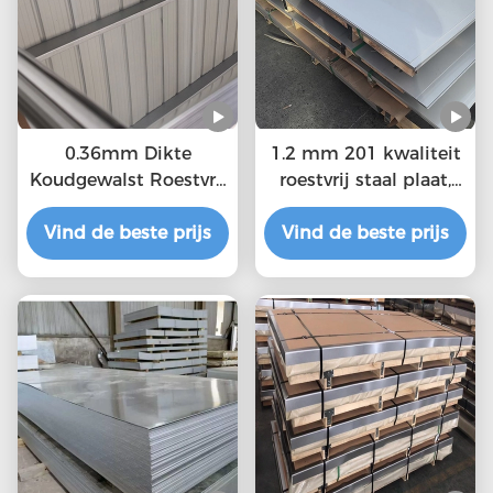
0.36mm Dikte
1.2 mm 201 kwaliteit
Koudgewalst Roestvrij
roestvrij staal plaat,
staalblad MTC, ISO-
duurzaam
Vind de beste prijs
Certificatie
Vind de beste prijs
warmgewalst staal
plaat kopen roestvrij
staal plaat