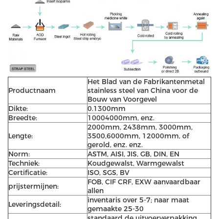
Het Blad van de Fabrikantenmetal
Productnaam
stainless steel van China voor de
Bouw van Voorgevel
Dikte:
0.1300mm
Breedte:
10004000mm, enz.
2000mm, 2438mm, 3000mm,
Lengte:
3500,6000mm, 12000mm, of
gerold, enz. enz.
Norm:
ASTM, AISI, JIS, GB, DIN, EN
Techniek:
Koudgewalst, Warmgewalst
Certificatie:
ISO, SGS, BV
FOB, CIF CRF, EXW aanvaardbaar
prijstermijnen:
allen
inventaris over 5-7; naar maat
Leveringsdetail:
gemaakte 25-30
standaard de uitvoerverpakking