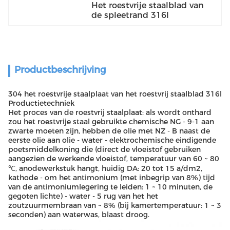
Het roestvrije staalblad van 
de spleetrand 316l
Productbeschrijving
304 het roestvrije staalplaat van het roestvrij staalblad 316l
Productietechniek
Het proces van de roestvrij staalplaat: als wordt onthard
zou het roestvrije staal gebruikte chemische NG - 9-1 aan
zwarte moeten zijn, hebben de olie met NZ - B naast de
eerste olie aan olie - water - elektrochemische eindigende
poetsmiddelkoning die (direct de vloeistof gebruiken
aangezien de werkende vloeistof, temperatuur van 60 ~ 80
℃, anodewerkstuk hangt, huidig DA: 20 tot 15 a/dm2,
kathode - om het antimonium (met inbegrip van 8%) tijd
van de antimoniumlegering te leiden: 1 ~ 10 minuten, de
gegoten lichte) - water - 5 rug van het het
zoutzuurmembraan van ~ 8% (bij kamertemperatuur: 1 ~ 3
seconden) aan waterwas, blaast droog.