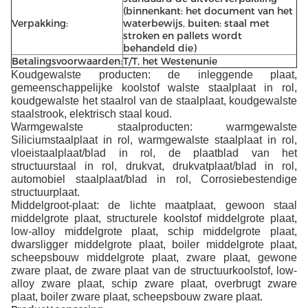
(binnenkant: het document van het
Verpakking:
waterbewijs, buiten: staal met
stroken en pallets wordt
behandeld die)
Betalingsvoorwaarden:
T/T, het Westenunie
Koudgewalste producten: de inleggende plaat,
gemeenschappelijke koolstof walste staalplaat in rol,
koudgewalste het staalrol van de staalplaat, koudgewalste
staalstrook, elektrisch staal koud.
Warmgewalste staalproducten: warmgewalste
Siliciumstaalplaat in rol, warmgewalste staalplaat in rol,
vloeistaalplaat/blad in rol, de plaatblad van het
structuurstaal in rol, drukvat, drukvatplaat/blad in rol,
automobiel staalplaat/blad in rol, Corrosiebestendige
structuurplaat.
Middelgroot-plaat: de lichte maatplaat, gewoon staal
middelgrote plaat, structurele koolstof middelgrote plaat,
low-alloy middelgrote plaat, schip middelgrote plaat,
dwarsligger middelgrote plaat, boiler middelgrote plaat,
scheepsbouw middelgrote plaat, zware plaat, gewone
zware plaat, de zware plaat van de structuurkoolstof, low-
alloy zware plaat, schip zware plaat, overbrugt zware
plaat, boiler zware plaat, scheepsbouw zware plaat.