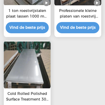
1 ton roestvrijstalen
Professionele kleine
plaat lassen 1000 mm
platen van roestvrij
- 6000 mm 0,3 mm
staal met dekking 2
Vind de beste prijs
Vind de beste prijs
mm dikke
roestvrijstalen plaat
Fabriek 321
roestvrijstalen plaat
Cold Rolled Polished
Surface Treatment 304
2b Stainless Steel