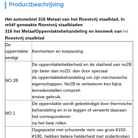
Productbeschrijving
Het automobiel 316 Metaal van het Roestvrij staalblad, In
reliëf gemaakte Roestvrij staalbladen
316 het Metaal
Oppervlaktebehandeling en kenmerk van
het
Roestvrij staalblad
De
oppervlakte
Kenmerken en toepassing
eindigt
De oppervlaktehelderheid en de vlakheid van no2B
zijn beter dan no2D. dan door
speciaal
de oppervlaktebehandeling om zijn mechanische
NO.2B
eigenschappen, No2B te verbeteren kon bijna
tevredenstellen compreh
ensive gebruik.
De oppervlakte wordt gebeëindigd door thermische
behandeling en in te leggen of
verwerkt daaraan
NO.1
het corresponderen
na
het hete rollen.
Opgepoetst met schurende riem van gruis #150-
#180, hebben betere helderheid met
onderbroken