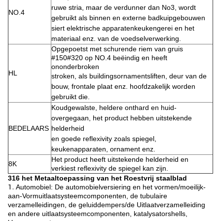
ruwe
stria, maar de verdunner dan No3, wordt
NO.4
gebruikt als binnen en externe badkuipgebouwen
siert elektrische apparatenkeukengerei en het
materiaal enz. van
de
voedselverwerking.
Opgepoetst met schurende riem van gruis
#150#320 op NO.4 beëindig en heeft
ononderbroken
HL
stroken,
als buildingsornamentsliften, deur van de
bouw, frontale plaat enz. hoofdzakelijk worden
gebruikt die.
Koudgewalste, heldere onthard en huid-
overgegaan, het product hebben uitstekende
BEDELAARS
helderheid
en
goede reflexivity zoals spiegel,
keukenapparaten, ornament enz.
Het product heeft uitstekende helderheid en
8K
verkiest reflexivity de spiegel kan zijn.
316 het Metaaltoepassing van het Roestvrij staalblad
1.
Automobiel: De automobielversiering en het vormen/moeilijk-
aan-Vormuitlaatsysteemcomponenten, de tubulaire
verzamelleidingen, de geluiddempers/de Uitlaatverzamelleiding
en andere uitlaatsysteemcomponenten, katalysatorshells,