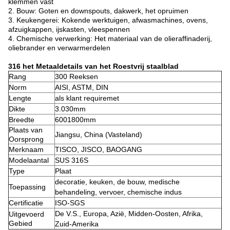
klemmen vast
2. Bouw: Goten en downspouts, dakwerk, het opruimen
3. Keukengerei: Kokende werktuigen, afwasmachines, ovens,
afzuigkappen, ijskasten, vleespennen
4. Chemische verwerking: Het materiaal van de olieraffinaderij,
oliebrander en verwarmerdelen
316 het Metaaldetails van het Roestvrij staalblad
Rang
300 Reeksen
Norm
AISI, ASTM, DIN
Lengte
als klant requiremet
Dikte
3.030mm
Breedte
6001800mm
Plaats van
Jiangsu, China (Vasteland)
Oorsprong
Merknaam
TISCO, JISCO, BAOGANG
Modelaantal
SUS 316S
Type
Plaat
decoratie, keuken, de bouw, medische
Toepassing
behandeling, vervoer, chemische indus
Certificatie
ISO-SGS
De V.S., Europa, Azië, Midden-Oosten, Afrika,
Uitgevoerd
Gebied
Zuid-Amerika