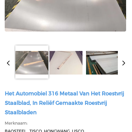
Het Automobiel 316 Metaal Van Het Roestvrij
Staalblad, In Reliëf Gemaakte Roestvrij
Staalbladen
Merknaam:
BAOSTEEL , TISCO ,HONGWANG ,LISCO