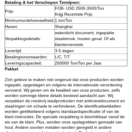
Betaling & het Verschepen Termijnen:
FOB- USD 2500-3500/Ton
Prijs:
Krijg Recentste Prijs
Minimumordehoeveelheid:
1 ton/Ton
Haven:
Shanghai
waterdicht document, ingepakte
Verpakkingsdetails:
staalstrook, houten geval. Of als
klantenvereiste.
Levertijd:
3-5 dagen
Betalingsvoorwaarden:
L/C, T/T
Leveringscapaciteit:
250000 Ton/Ton per Jaar
Pakket
Zich gelieve te maken niet ongerust dat onze producten worden
ingepakt, opgeslagen en volgens de internationale verordening
vervoerd. Wij geven om de kwaliteit van onze producten; zelfs
worden sommige kleine details besteed aandacht aan. Wij
verpakken de roestvrij staalproducten met antiroestdocument en
staalringen om schade te verhinderen. De identificatieetiketten
worden geëtiketteerd volgens standaardspecificatie of van de
klant instructies. De speciale verpakking is beschikbaar vanaf de
eis van de klant. Plus, worden onze opslagrekken gemaakt van
hout. Andere soorten metalen worden geregeld in andere