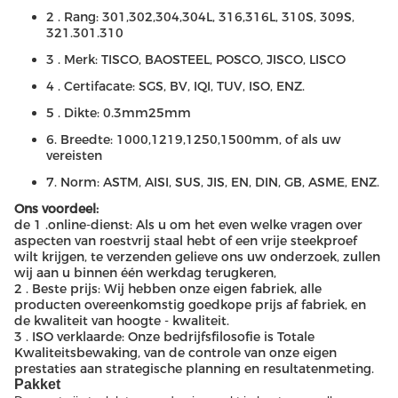
2 . Rang: 301,302,304,304L, 316,316L, 310S, 309S,
321.301.310
3 . Merk: TISCO, BAOSTEEL, POSCO, JISCO, LISCO
4 . Certifacate: SGS, BV, IQI, TUV, ISO, ENZ.
5 . Dikte: 0.3mm25mm
6. Breedte: 1000,1219,1250,1500mm, of als uw
vereisten
7. Norm: ASTM, AISI, SUS, JIS, EN, DIN, GB, ASME, ENZ.
Ons voordeel:
de 1 .online-dienst: Als u om het even welke vragen over
aspecten van roestvrij staal hebt of een vrije steekproef
wilt krijgen, te verzenden gelieve ons uw onderzoek, zullen
wij aan u binnen één werkdag terugkeren,
2 . Beste prijs: Wij hebben onze eigen fabriek, alle
producten overeenkomstig goedkope prijs af fabriek, en
de kwaliteit van hoogte - kwaliteit.
3 . ISO verklaarde: Onze bedrijfsfilosofie is Totale
Kwaliteitsbewaking, van de controle van onze eigen
prestaties aan strategische planning en resultatenmeting.
Pakket