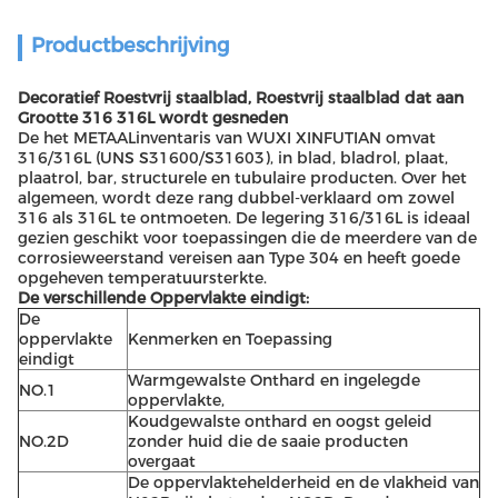
Productbeschrijving
Decoratief Roestvrij staalblad, Roestvrij staalblad dat aan
Grootte 316 316L wordt gesneden
De het METAALinventaris van WUXI XINFUTIAN omvat
316/316L (UNS S31600/S31603), in blad, bladrol, plaat,
plaatrol, bar, structurele en tubulaire producten. Over het
algemeen, wordt deze rang dubbel-verklaard om zowel
316 als 316L te ontmoeten. De legering 316/316L is ideaal
gezien geschikt voor toepassingen die de meerdere van de
corrosieweerstand vereisen aan Type 304 en heeft goede
opgeheven temperatuursterkte.
De verschillende Oppervlakte eindigt:
De
oppervlakte
Kenmerken en Toepassing
eindigt
Warmgewalste Onthard en ingelegde
NO.1
oppervlakte,
Koudgewalste onthard en oogst geleid
NO.2D
zonder huid die de saaie producten
overgaat
De oppervlaktehelderheid en de vlakheid van