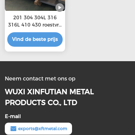
201 304 304L 316
316L 410 430 roestvrij
staal platen Platen
Vind de beste prijs
met aangepaste
lengte
2500mm.6000mm En
natuurlijk oppervlak
Neem contact met ons op
WUXI XINFUTIAN METAL
PRODUCTS CO., LTD
E-mail
exports@xftmetal.com