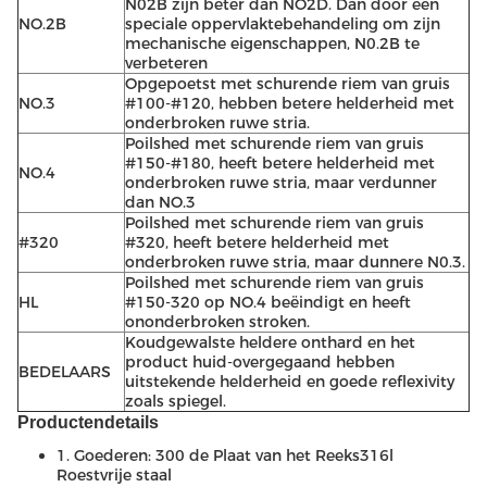
N02B zijn beter dan NO2D. Dan door een
NO.2B
speciale oppervlaktebehandeling om zijn
mechanische eigenschappen, N0.2B te
verbeteren
Opgepoetst met schurende riem van gruis
NO.3
#100-#120, hebben betere helderheid met
onderbroken ruwe stria.
Poilshed met schurende riem van gruis
#150-#180, heeft betere helderheid met
NO.4
onderbroken ruwe stria, maar verdunner
dan NO.3
Poilshed met schurende riem van gruis
#320
#320, heeft betere helderheid met
onderbroken ruwe stria, maar dunnere N0.3.
Poilshed met schurende riem van gruis
HL
#150-320 op NO.4 beëindigt en heeft
ononderbroken stroken.
Koudgewalste heldere onthard en het
product huid-overgegaand hebben
BEDELAARS
uitstekende helderheid en goede reflexivity
zoals spiegel.
Productendetails
1. Goederen: 300 de Plaat van het Reeks316l
Roestvrije staal