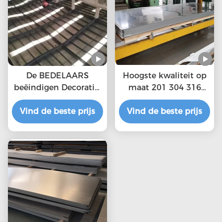
De BEDELAARS
Hoogste kwaliteit op
beëindigen Decoratief
maat 201 304 316
316 die Ss Bladmetaal
roestvrij staalplaten
Vind de beste prijs
4x8 aan Grootte
Vind de beste prijs
1000mm Breedte
wordt gesneden