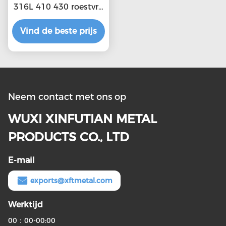
316L 410 430 roestvrij
staal platen Platen
Vind de beste prijs
met aangepaste
lengte
2500mm.6000mm En
natuurlijk oppervlak
Neem contact met ons op
WUXI XINFUTIAN METAL
PRODUCTS CO., LTD
E-mail
exports@xftmetal.com
Werktijd
00：00-00:00