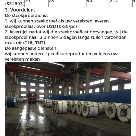
70
25
40
217
9
(S31603)
3. Voordelen:
De steekproefdienst
1: wij kunnen steekproef als uw vereisten leveren,
steekproeflast over USD10-50/pcs.
2: levertijd: nadat wij die steekproeflast ontvangen, wij de
steekproef naar u binnen 3 dagen langs zullen verzenden
druk uit (DHL, TNT).
De aangepaste diensten
wij kunnen andere specificatieproducten volgens uw
vereisten maken.