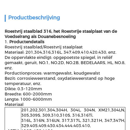
Productbeschrijving
Roestvrij staalblad 316, het Roestvrije staalplaat van de
Voedselrang als Douanebesnoeiing
1.
Productendetails
Roestvrij staalblad/Roestvrij staalplaat
Materiaal: 201,304,316,316L, 347.409.410.420.430, enz.
De oppervlakte eindigt: opgepoetste spiegel, in reliëf
gemaakt, geruit, NO.1, NO.2D, NO.2B, BEDELAARS, HL, NO.8,
enz.
Porductionproces: warmgewalst, koudgewalst
Bezit: corrosieweerstand, oxydatieweerstand op hoge
temperatuur, enz.
Dikte: 0.3~120mm
Breedte: 600~2000mm
Lengte: 1000~6000mm
Materiaal
201,202,301,304,304H, 304L, 304N, XM21,304LN,
305,309S, 309,310,310S, 316,316Ti,
316L, 316N, 316LN, 317,317L, 321,321H, 347,347H,
329.405.409.430.434.444.403.410,