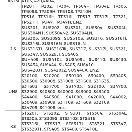
ASTM
410S, 420,440A,
TP201, TP202, TP304, TP304H, TP304L, TP305,
TP309S, TP309H, TP310S, TP310H,
TP316, TP316H, TP316L, TP317, TP317L, TP321,
TP321H, TP347, TP347H, ENZ.
SUS201, SUS202, SUS301, SUS304, SUS304L,
SUS304N1, SUS304N2, SUS304LN,
SUS305, SUS309S, SUS310S, SUS316, SUS316Ti,
SUS316L, SUS316N, SUS316LN,
JIS
SUS316J1, SUS316JIL, SUS317, SUS317L, SUS321,
SUS347, SUS329JI, SUS405,
SUH409, SUS410L, SUS409L, SUS410, SUS430,
SUS434, SUS444, SUS403, SUS410,
SUS420J1, SUS420J2, SUS440A, ENZ.
S20100, S20200, S30100, S30400, S30403,
S30500, S30908, S31008, S31600, S31635,
S31603, S31700, S31703, S32100, S34700,
UNS
S32900, S40500, S40900, S43000, S43400,
S44400, S40300, S41000, S42000, S44002,
S30409, S30909, S31109, S31609, S32109,
S34709, S41008, enz.
STS201, STS202, STS301, STS304, STS304L,
STS305, STS309S, STS310S, STS316,
STS316L, STS317, STS317L, STS321, STS347,
KS
STS329J1, STS405, STS409, STS410L,