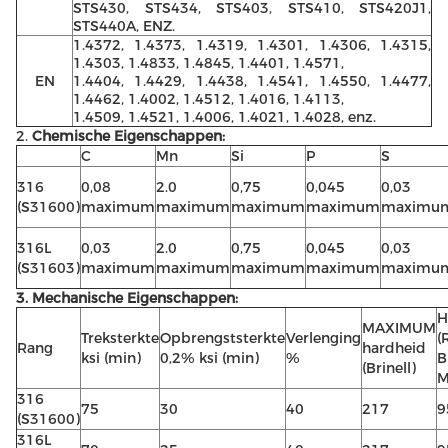
STS430, STS434, STS403, STS410, STS420J1,
STS440A, ENZ.
1.4372, 1.4373, 1.4319, 1.4301, 1.4306, 1.4315,
1.4303, 1.4833, 1.4845, 1.4401, 1.4571,
EN
1.4404, 1.4429, 1.4438, 1.4541, 1.4550, 1.4477,
1.4462, 1.4002, 1.4512, 1.4016, 1.4113,
1.4509, 1.4521, 1.4006, 1.4021, 1.4028, enz.
2.
Chemische Eigenschappen:
C
Mn
Si
P
S
316
0,08
2.0
0,75
0,045
0,03
(S31600)
maximum
maximum
maximum
maximum
maximu
316L
0,03
2.0
0,75
0,045
0,03
(S31603)
maximum
maximum
maximum
maximum
maximu
3.
Mechanische Eigenschappen:
H
MAXIMUM
Treksterkte
Opbrengststerkte
Verlenging
(
Rang
hardheid
ksi (min)
0,2% ksi (min)
%
B
(Brinell)
M
316
75
30
40
217
9
(S31600)
316L