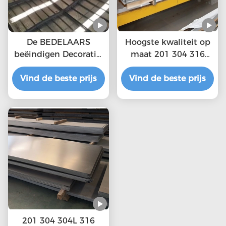
De BEDELAARS
Hoogste kwaliteit op
beëindigen Decoratief
maat 201 304 316
316 die Ss Bladmetaal
roestvrij staalplaten
Vind de beste prijs
4x8 aan Grootte
Vind de beste prijs
1000mm Breedte
wordt gesneden
201 304 304L 316