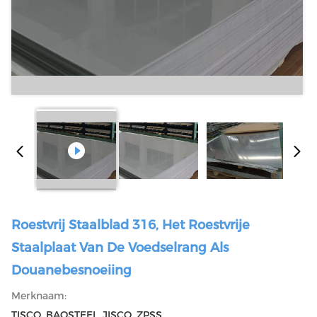
Roestvrij Staalblad 316, Het Roestvrije
Staalplaat Van De Voedselrang Als
Douanebesnoeiing
Merknaam:
TISCO, BAOSTEEL, JISCO, ZPSS